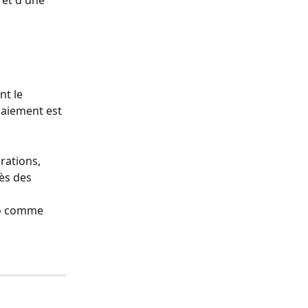
rêt d'une 
t le 
paiement est 
rations,
ès des 
to comme 