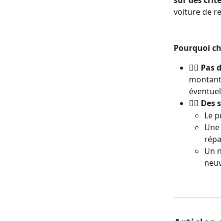
sur des crit
voiture de r
Pourquoi ch
👉🏼 Pas
montant 
éventuel
👉🏼 Des 
Le p
Une 
répa
Un n
neuv